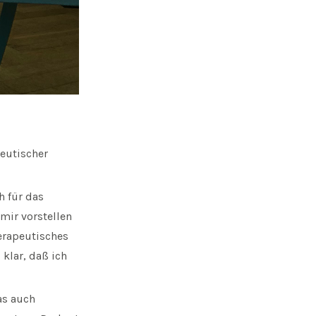
peutischer
h für das
mir vorstellen
erapeutisches
klar, daß ich
as auch