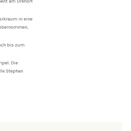
ent am Drehort
ysikraum in eine
n übernommen,
noch bis zum
mpel. Die
lle Stephan