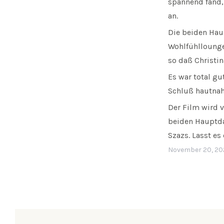
spannend fand
an.
Die beiden Haup
Wohlfühllounge
so daß Christin
Es war total gu
Schluß hautnah
Der Film wird 
beiden Hauptda
Szazs. Lasst es
November 20, 20